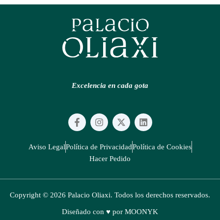
Excelencia en cada gota
F
I
X
L
a
n
-
i
c
s
t
n
e
t
w
k
Aviso Legal
Política de Privacidad
Política de Cookies
b
a
i
e
Hacer Pedido
o
g
t
d
o
r
t
i
k
a
e
n
-
m
r
Copyright © 2026 Palacio Oliaxi. Todos los derechos reservados.
f
Diseñado con ♥ por MOONYK