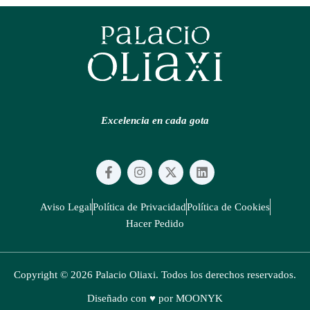
Excelencia en cada gota
F
I
X
L
a
n
-
i
c
s
t
n
e
t
w
k
Aviso Legal
Política de Privacidad
Política de Cookies
b
a
i
e
Hacer Pedido
o
g
t
d
o
r
t
i
k
a
e
n
-
m
r
Copyright © 2026 Palacio Oliaxi. Todos los derechos reservados.
f
Diseñado con ♥ por MOONYK