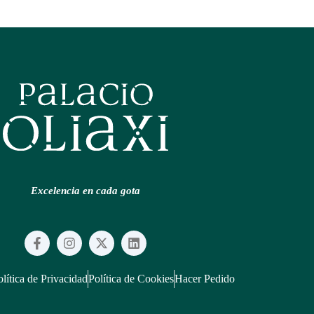
Excelencia en cada gota
F
I
X
L
a
n
-
i
c
s
t
n
e
t
w
k
lítica de Privacidad
Política de Cookies
Hacer Pedido
b
a
i
e
o
g
t
d
o
r
t
i