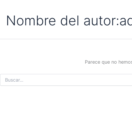
Buscar
Ir
por:
al
Nombre del autor:a
contenido
Parece que no hemos