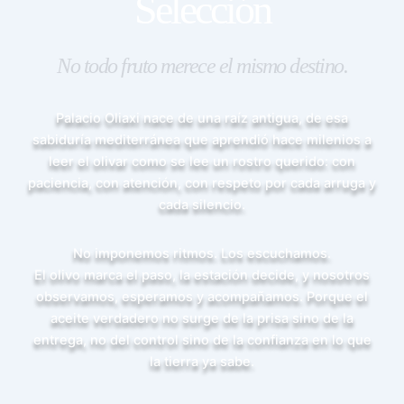
Selección
No todo fruto merece el mismo destino.
Palacio Oliaxi nace de una raíz antigua, de esa
sabiduría mediterránea que aprendió hace milenios a
leer el olivar como se lee un rostro querido: con
paciencia, con atención, con respeto por cada arruga y
cada silencio.
No imponemos ritmos. Los escuchamos.
El olivo marca el paso, la estación decide, y nosotros
observamos, esperamos y acompañamos. Porque el
aceite verdadero no surge de la prisa sino de la
entrega, no del control sino de la confianza en lo que
la tierra ya sabe.